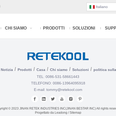
3
Italiano
CHI SIAMO
PRODOTTI
SOLUZIONI
SUP
/
/
/
/
/
Notizia
Prodotti
Casa
Chi siamo
Soluzioni
politica sull
TEL: 0086-531-58661443
TELEFONO: 0086-13964095918
E-mail:
tommy@retekool.com
right © 2023 JINAN RETEK INDUSTRIES INC(JINAN BESTAR INC) All rights rese
Progettato da
Leadong
/
Sitemap