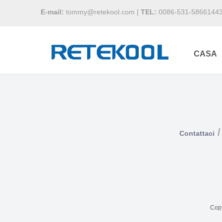
E-mail:
tommy@retekool.com
|
TEL:
0086-531-5866144
CASA
/
Contattaci
Copy