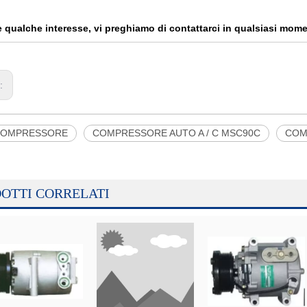
e qualche interesse, vi preghiamo di contattarci in qualsiasi mom
n:
COMPRESSORE
COMPRESSORE AUTO A / C MSC90C
COM
OTTI CORRELATI