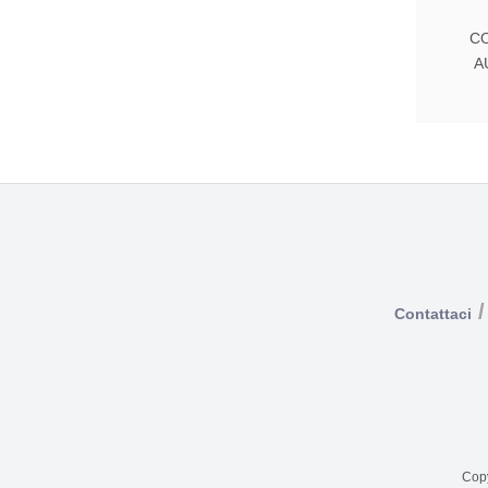
C
A
/
Contattaci
Copy