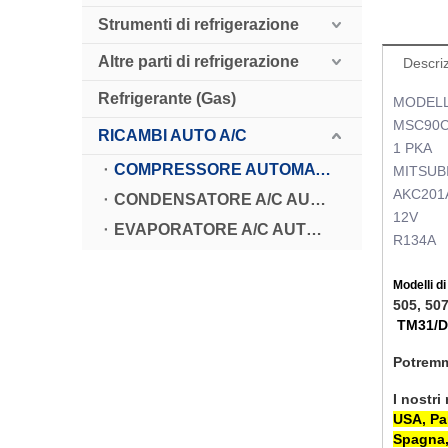
Strumenti di refrigerazione
Altre parti di refrigerazione
Descriz
Refrigerante (Gas)
MODELL
MSC90
RICAMBI AUTO A/C
1 PKA
COMPRESSORE AUTOMATICO A/C
MITSUB
AKC201
CONDENSATORE A/C AUTOMATICO
12V
EVAPORATORE A/C AUTOMATICO
R134A
Modelli d
505, 50
TM31/D
Potremm
I nostri
USA, Pan
Spagna, 