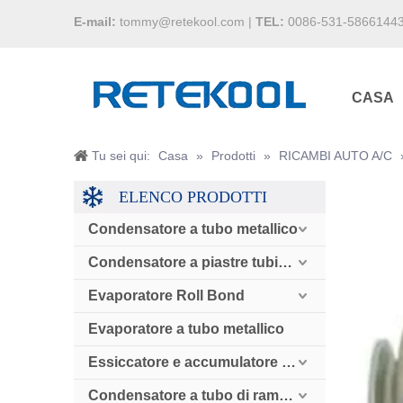
E-mail:
tommy@retekool.com
|
TEL:
0086-531-5866144
CASA
Tu sei qui:
Casa
»
Prodotti
»
RICAMBI AUTO A/C
ELENCO PRODOTTI
Condensatore a tubo metallico
Condensatore a piastre tubiere
Evaporatore Roll Bond
Evaporatore a tubo metallico
Essiccatore e accumulatore e valvola di ritegno
Condensatore a tubo di rame raffreddato ad aria