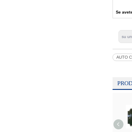
Se avet
su u
AUTO 
PROD