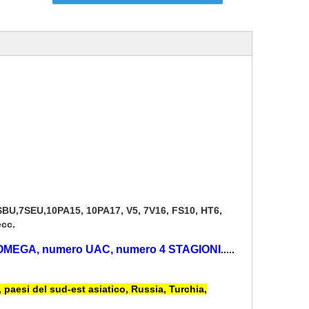
7SBU,7SEU,10PA15, 10PA17, V5, 7V16, FS10, HT6,
cc.
OMEGA, numero UAC, numero 4 STAGIONI
.....
paesi del sud-est asiatico, Russia, Turchia,