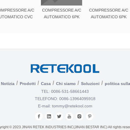
OMPRESSORE A/C
COMPRESSORE A/C
COMPRESSORE A/C
UTOMATICO CVC
AUTOMATICO 6PK
AUTOMATICO 6PK
/
/
/
/
/
Notizia
Prodotti
Casa
Chi siamo
Soluzioni
politica sull
TEL: 0086-531-58661443
TELEFONO: 0086-13964095918
E-mail:
tommy@retekool.com
right © 2023 JINAN RETEK INDUSTRIES INC(JINAN BESTAR INC) All rights rese