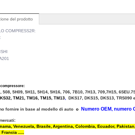
ione del prodotto
O COMPRESS2R:
C
ISHI
A201
i compressore:
7, 508, 5H09, 5H11, 5H14, 5H16, 706, 7B10, 7H13, 709,7H15, 6SEU.
KS32, TM21, TM16, TM15, TM13
,
DKS17, DKS15, DKS13, TRS090 e
Numero OEM, numero 
o fornire in base al modello di auto
o
 mercati:
ama, Venezuela, Brasile, Argentina, Colombia, Ecuador, Pakistan, 
Francia .....