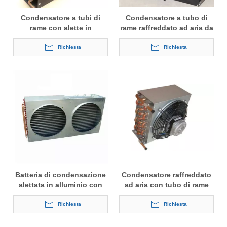
Condensatore a tubi di
Condensatore a tubo di
rame con alette in
rame raffreddato ad aria da
alluminio da 3/4 HP
1,5 HP
Richiesta
Richiesta
Batteria di condensazione
Condensatore raffreddato
alettata in alluminio con
ad aria con tubo di rame
tubi di rame per frigoriferi
con motore del ventilatore
commerciali
Richiesta
Richiesta