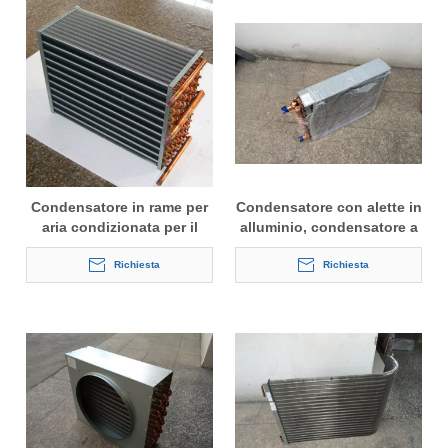
Condensatore in rame per
Condensatore con alette in
aria condizionata per il
alluminio, condensatore a
mercato indiano
tubo di rame per
Richiesta
refrigerazione
Richiesta