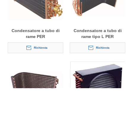
Condensatore a tubo di
Condensatore a tubo di
rame PER
rame tipo L PER
CONDIZIONATORE D'ARIA
CONDIZIONATORE D'ARIA
Con raccordo in rame
Richiesta
Richiesta
Condensatore a tubo di
Condensatore raffreddato
rame PER
ad aria (condensatore in