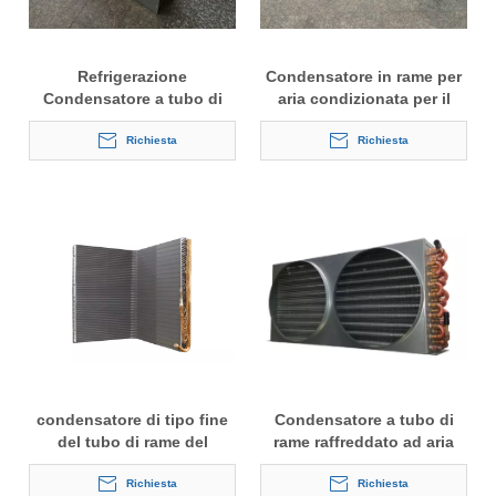
Refrigerazione
Condensatore in rame per
Condensatore a tubo di
aria condizionata per il
rame raffreddato ad aria
mercato indiano
Richiesta
Richiesta
condensatore di tipo fine
Condensatore a tubo di
del tubo di rame del
rame raffreddato ad aria
condizionamento d'aria di
con motore del ventilatore
refrigeraiton
Richiesta
Richiesta