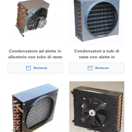
Condensatore ad alette in
Condensatori a tubi di
alluminio con tubo di rame
rame con alette in
raffreddato ad aria con
alluminio per refrigerazione
motore del ventilatore
Richiesta
Richiesta