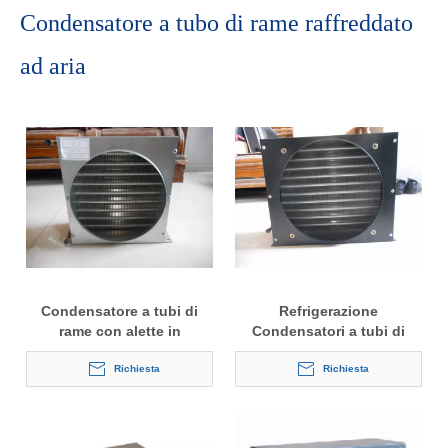
Condensatore a tubo di rame raffreddato
ad aria
Condensatore a tubi di
Refrigerazione
rame con alette in
Condensatori a tubi di
alluminio personalizzate
rame di tipo ad aletta in
Richiesta
alluminio per refrigeratore
Richiesta
d'aria