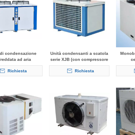
 di condensazione
Unità condensanti a scatola
Monobl
freddata ad aria
serie XJB (con compressore
ce
R22 utilizzata per
Bitzer)
Richiesta
Richiesta
elle frigorifere