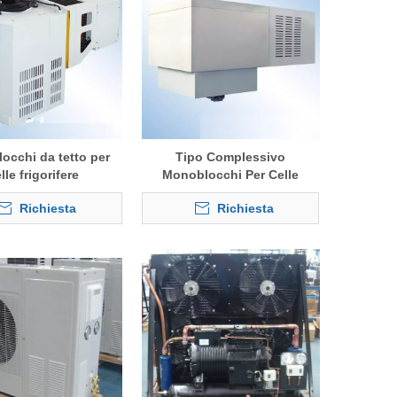
occhi da tetto per
Tipo Complessivo
lle frigorifere
Monoblocchi Per Celle
Frigorifere
Richiesta
Richiesta