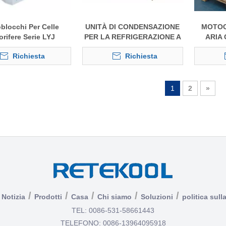
locchi Per Celle
UNITÀ DI CONDENSAZIONE
MOTOC
orifere Serie LYJ
PER LA REFRIGERAZIONE A
ARIA
CASSONETTO
COMP
Richiesta
Richiesta
COMMERCIALE
1
2
»
/
/
/
/
/
Notizia
Prodotti
Casa
Chi siamo
Soluzioni
politica sull
TEL: 0086-531-58661443
TELEFONO: 0086-13964095918