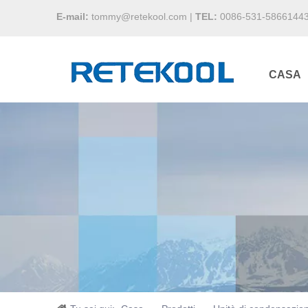
E-mail:
tommy@retekool.com
|
TEL:
0086-531-5866144
CASA