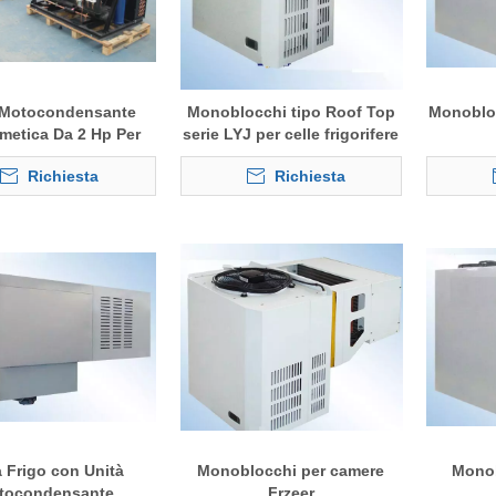
 Motocondensante
Monoblocchi tipo Roof Top
Monoblo
metica Da 2 Hp Per
serie LYJ per celle frigorifere
lle Frigorifere
Richiesta
Richiesta
a Frigo con Unità
Monoblocchi per camere
Monob
tocondensante
Frzeer