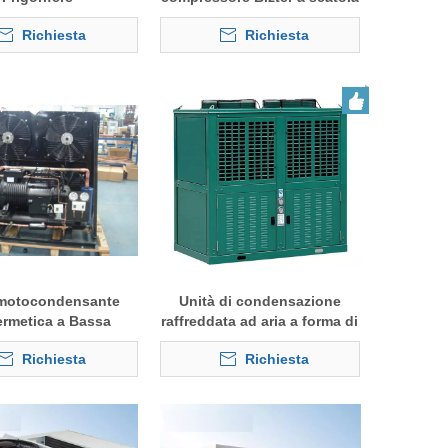
semichiusa
Richiesta
Richiesta
 motocondensante
Unità di condensazione
ermetica a Bassa
raffreddata ad aria a forma di
ratura per Celle
V R404A/R22 a forma di
Richiesta
Richiesta
Frigorifere
scatola utilizzata per celle
frigorifere