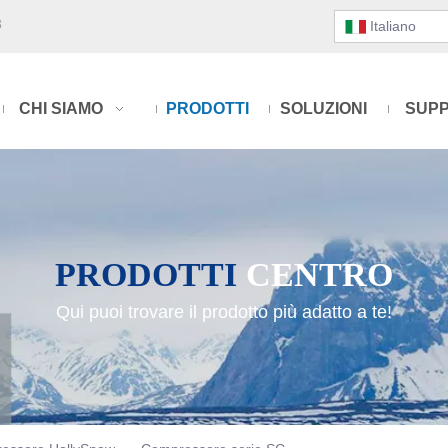
3
Italiano
CHI SIAMO
PRODOTTI
SOLUZIONI
SUP
PRODOTTI
CENTRO
Qui puoi trovare il prodotto più adatto a te!