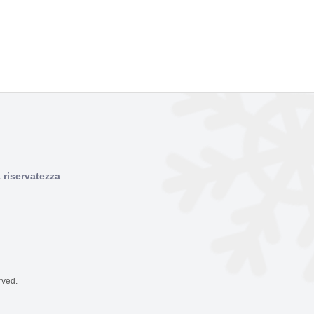
a riservatezza
rved.