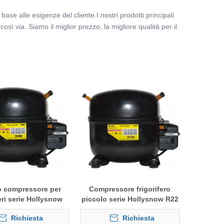
ase alle esigenze del cliente.I nostri prodotti principali
osì via. Siamo il miglior prezzo, la migliore qualità per il
o compressore per
Compressore frigorifero
feri serie Hollysnow
piccolo serie Hollysnow R22
90 LBP/MBP SC
LBP/MBP SC
Richiesta
Richiesta