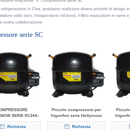
ressore HollySnow
»
Compressore serie SC
refrigerazione in Cina, possiamo realizzare diversi prodotti di design in b
tore sotto zero, l'evaporatore roll bond, il filtro essiccatore in rame e c
la vostra collaborazione.
ssore serie SC
OMPRESSORE
Piccolo compressore per
Piccol
NOW SERIE R134A-
frigoriferi serie Hollysnow
frigori
P/MBP SC PER
R404a LBP/MBP SC
R2
Richiesta
Richiesta
IGORIFERI ED