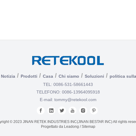
/
/
/
/
/
Notizia
Prodotti
Casa
Chi siamo
Soluzioni
politica sull
TEL: 0086-531-58661443
TELEFONO: 0086-13964095918
E-mail:
tommy@retekool.com
right © 2023 JINAN RETEK INDUSTRIES INC(JINAN BESTAR INC) All rights rese
Progettato da
Leadong
/
Sitemap