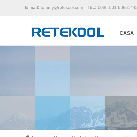
E-mail:
tommy@retekool.com
|
TEL:
0086-531-5866144
CASA