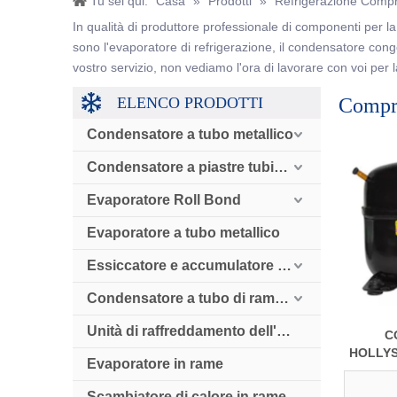
Tu sei qui:
Casa
»
Prodotti
»
Refrigerazione Comp
In qualità di produttore professionale di componenti per la 
sono l'evaporatore di refrigerazione, il condensatore congela
vostro servizio, non vediamo l'ora di lavorare con voi per 
ELENCO PRODOTTI
Compre
Condensatore a tubo metallico
Condensatore a piastre tubiere
Evaporatore Roll Bond
Evaporatore a tubo metallico
Essiccatore e accumulatore e valvola di ritegno
Condensatore a tubo di rame raffreddato ad aria
Unità di raffreddamento dell'aria
C
HOLLYS
Evaporatore in rame
LB
FR
Scambiatore di calore in rame