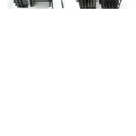
Condensatore congelatore
Cavo industriale sul
per piano di lavoro per
condensatore del
frigorifero antigelo
congelatore del tubo
Richiesta
Richiesta
1
2
»
Navigazione Veloce