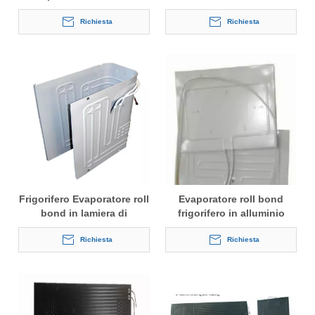
termodinamico
Termodinamico
Richiesta
2000*800mm
Richiesta
Frigorifero Evaporatore roll
Evaporatore roll bond
bond in lamiera di
frigorifero in alluminio
alluminio
Richiesta
Richiesta