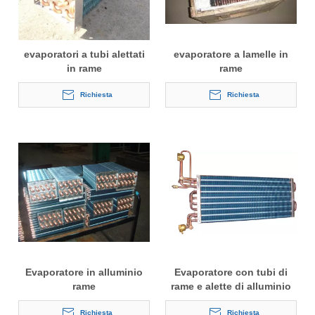
evaporatori a tubi alettati
evaporatore a lamelle in
in rame
rame
Richiesta
Richiesta
Evaporatore in alluminio
Evaporatore con tubi di
rame
rame e alette di alluminio
per celle frigorifere a bassa
Richiesta
temperatura
Richiesta