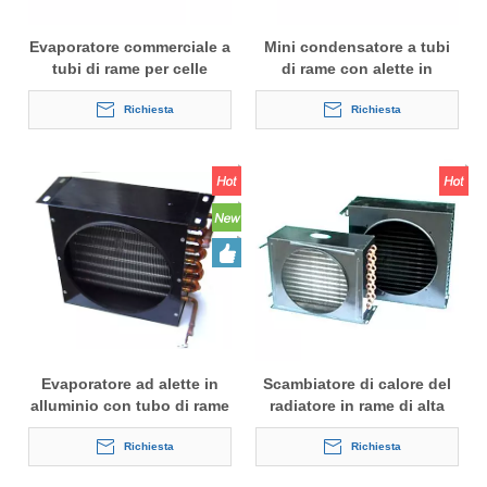
Evaporatore commerciale a
Mini condensatore a tubi
tubi di rame per celle
di rame con alette in
frigorifere
alluminio per frigorifero
Richiesta
portatile
Richiesta
Evaporatore ad alette in
Scambiatore di calore del
alluminio con tubo di rame
radiatore in rame di alta
per congelatore
qualità per celle frigorifere
Richiesta
a bassa temperatura
Richiesta