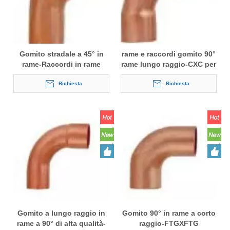
Gomito stradale a 45° in
rame e raccordi gomito 90°
rame-Raccordi in rame
rame lungo raggio-CXC per
FTGXC per aria
condizionamento
condizionata
Richiesta
Richiesta
Gomito a lungo raggio in
Gomito 90° in rame a corto
rame a 90° di alta qualità-
raggio-FTGXFTG