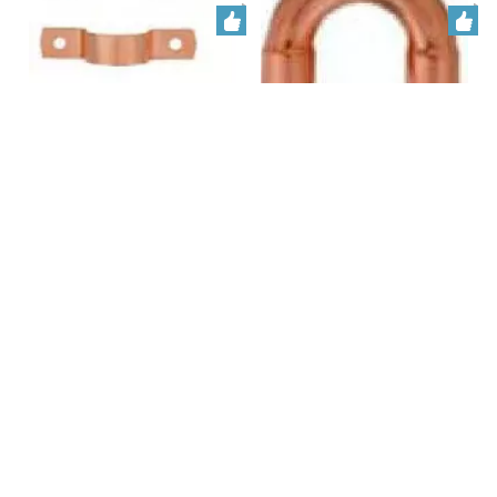
raccordi industriali in rame
curva di ritorno in rame-
per tubi di refrigerazione
CXC
Richiesta
Richiesta
1
2
»