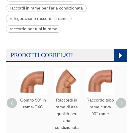
raccordi in rame per l'aria condizionata
refrigerazione raccordi in rame
raccordo per tubi in rame
PRODOTTI CORRELATI
Gomito 90° in
Raccordi in
Raccordo tubo
giun
rame-CXC
rame di alta
rame curva
ripara
qualità per
90° rame
ram
aria
condizionata