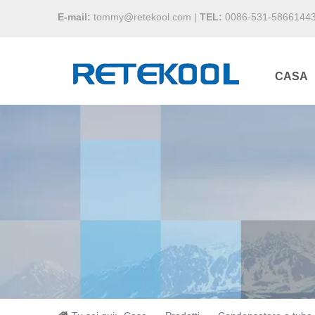
E-mail:
tommy@retekool.com
|
TEL:
0086-531-5866144
CASA