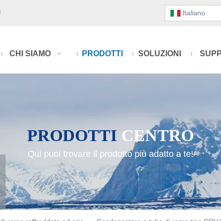
3
Italiano
CHI SIAMO
PRODOTTI
SOLUZIONI
SUP
PRODOTTI
CENTRO
Qui puoi trovare il prodotto più adatto a te!