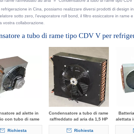
di rame raffreddato ad aria
»
Condensatore a tubo di rame tipo CDV V 
refrigerazione in Cina, possiamo realizzare diversi prodotti di design in b
tore sotto zero, l'evaporatore roll bond, il filtro essiccatore in rame e c
la vostra collaborazione.
satore a tubo di rame tipo CDV V per refriger
satore ad alette in
Condensatore a tubo di rame
Batteri
io con tubo di rame
raffreddato ad aria da 1,5 HP
alettata 
eddato ad aria con
di ra
Richiesta
Richiesta
e del ventilatore