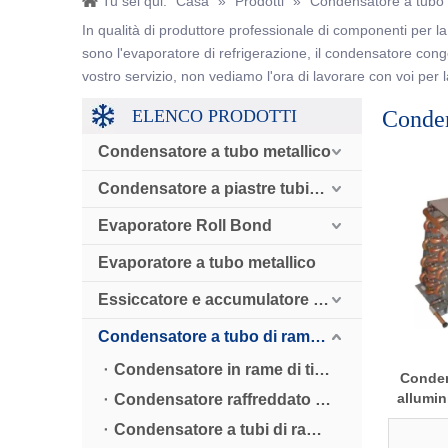
Tu sei qui:
Casa
»
Prodotti
»
Condensatore a tubo 
In qualità di produttore professionale di componenti per la 
sono l'evaporatore di refrigerazione, il condensatore congela
vostro servizio, non vediamo l'ora di lavorare con voi per 
ELENCO PRODOTTI
Conden
Condensatore a tubo metallico
Condensatore a piastre tubiere
Evaporatore Roll Bond
Evaporatore a tubo metallico
Essiccatore e accumulatore e valvola di ritegno
Condensatore a tubo di rame raffreddato ad aria
Condensatore in rame di tipo standard CD
Conden
allumin
Condensatore raffreddato ad aria con installazione a pedale CDC
raffr
Condensatore a tubi di rame a basso rumore CDS
motor