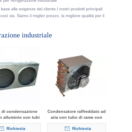
per refrigerazione industriale
ase alle esigenze del cliente.I nostri prodotti principali
osì via. Siamo il miglior prezzo, la migliore qualità per il
azione industriale
a di condensazione
Condensatore raffreddato ad
in alluminio con tubi
aria con tubo di rame con
me per frigoriferi
motore del ventilatore
Richiesta
Richiesta
commerciali