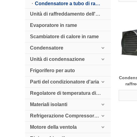
Condensatore a tubo di rame tipo CDV V per refrigerazione industriale
Unità di raffreddamento dell'aria
Evaporatore in rame
Scambiatore di calore in rame
Condensatore
Unità di condensazione
Frigorifero per auto
Condensa
Parti del condizionatore d'aria
raffr
motor
Regolatore di temperatura digitale
Materiali isolanti
Refrigerazione Compressore HollySnow
Motore della ventola