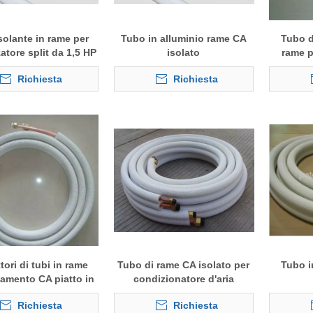
solante in rame per
Tubo in alluminio rame CA
Tubo d
zatore split da 1,5 HP
isolato
rame p
1/4 3/8
condizi
Richiesta
Richiesta
tori di tubi in rame
Tubo di rame CA isolato per
Tubo i
lamento CA piatto in
condizionatore d'aria
alluminio
Richiesta
Richiesta