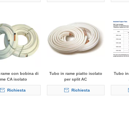
 rame con bobina di
Tubo in rame piatto isolato
Tubo in
ame CA isolato
per split AC
Richiesta
Richiesta