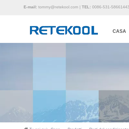
E-mail:
tommy@retekool.com
|
TEL:
0086-531-5866144
CASA