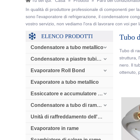
Tu sei qui:
Casa
»
Prodotti
»
Parti del condizionato
In qualità di produttore professionale di componenti per la 
sono l'evaporatore di refrigerazione, il condensatore congela
vostro servizio, non vediamo l'ora di lavorare con voi per 
ELENCO PRODOTTI
Tubo d
Condensatore a tubo metallico
Tubo di ram
struttura,
Condensatore a piastre tubiere
nero. Il t
Evaporatore Roll Bond
ottenuto, 
Evaporatore a tubo metallico
Essiccatore e accumulatore e valvola di ritegno
Condensatore a tubo di rame raffreddato ad aria
Unità di raffreddamento dell'aria
Evaporatore in rame
Scambiatore di calore in rame