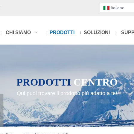
3
Italiano
CHI SIAMO
PRODOTTI
SOLUZIONI
SUP
PRODOTTI
CENTRO
Qui puoi trovare il prodotto più adatto a te!