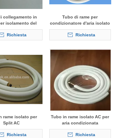
i collegamento in
Tubo di rame per
er isolamento del
condizionatore d'aria isolato
onatore d'aria HVAC
in alluminio per AC
Richiesta
Richiesta
n rame isolato per
Tubo in rame isolato AC per
Split AC
aria condizionata
Richiesta
Richiesta