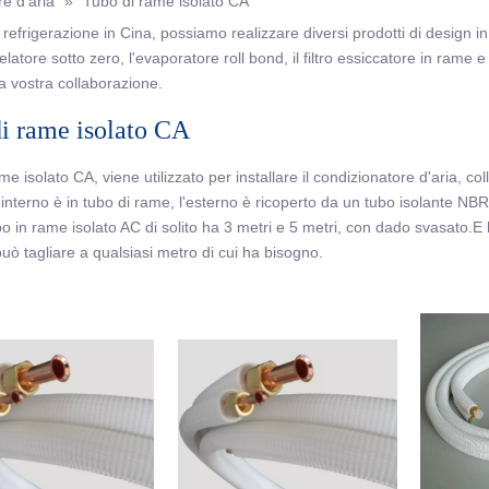
re d'aria
»
Tubo di rame isolato CA
refrigerazione in Cina, possiamo realizzare diversi prodotti di design in b
tore sotto zero, l'evaporatore roll bond, il filtro essiccatore in rame e c
la vostra collaborazione.
i rame isolato CA
e isolato CA, viene utilizzato per installare il condizionatore d'aria, col
 l'interno è in tubo di rame, l'esterno è ricoperto da un tubo isolante NB
ubo in rame isolato AC di solito ha 3 metri e 5 metri, con dado svasato.E
può tagliare a qualsiasi metro di cui ha bisogno.