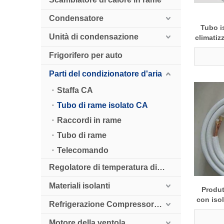
Condensatore
Tubo i
Unità di condensazione
climatiz
Frigorifero per auto
Parti del condizionatore d'aria
Staffa CA
Tubo di rame isolato CA
Raccordi in rame
Tubo di rame
Telecomando
Regolatore di temperatura digitale
Materiali isolanti
Produt
con iso
Refrigerazione Compressore HollySnow
Motore della ventola