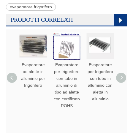
evaporatore frigorifero
PRODOTTI CORRELATI
Evaporatore
Evaporatore
Evaporatore
batte
ad alette in
per frigorifero
per frigorifero
allu
alluminio per
con tubo in
con tubo in
evapo
frigorifero
alluminio di
alluminio con
alett
tipo ad alette
aletta in
allu
con certificato
alluminio
r134
ROHS
refrig