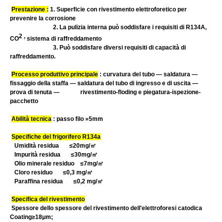
Prestazione :
1. Superficie con rivestimento elettroforetico per
prevenire la corrosione
2. La pulizia interna può soddisfare i requisiti di R134A,
2 ,
CO
sistema di raffreddamento
3. Può soddisfare diversi requisiti di capacità di
raffreddamento.
Processo produttivo principale
: curvatura del tubo — saldatura —
fissaggio della staffa — saldatura del tubo di ingresso e di uscita —
prova di tenuta — rivestimento-floding e piegatura-ispezione-
pacchetto
Abilità tecnica
: passo filo »5mm
Specifiche del frigorifero R134a
Umidità residua ≤20mg/
㎡
Impurità residua ≤30mg/
㎡
Olio minerale residuo ≤7mg/
㎡
Cloro residuo ≤0,3 mg/
㎡
Paraffina residua ≤0,2 mg/
㎡
Specifica del rivestimento
Spessore dello spessore del rivestimento dell'elettroforesi catodica
Coating≥18μm;