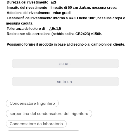
Durezza del rivestimento ≥2H
Impatto del rivestimento Impatto di 50 cm .kg/cm, nessuna crepa
Adesione del rivestimento ≥due gradi
Flessibilità del rivestimento Intorno a R=3D bebd 180°, nessuna crepa o
nessuna caduta
Tolleranza del colore di
△
E≤1,5
Resistente alla corrosione (nebbia salina GB2423) ≥150h.
Possiamo fornire il prodotto in base al disegno o ai campioni del cliente.
su un:
sotto un:
Condensatore frigorifero
serpentina del condensatore del frigorifero
Condensatore da laboratorio