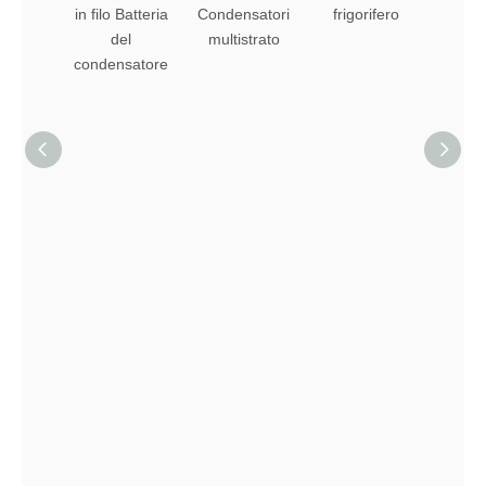
in filo Batteria
Condensatori
frigorifero
color
del
multistrato
per fri
condensatore