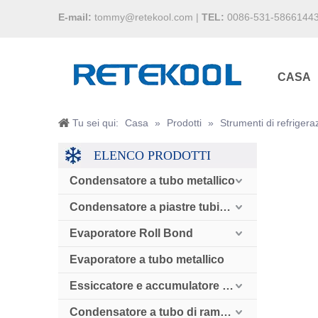
E-mail:
tommy@retekool.com
|
TEL:
0086-531-5866144
CASA
Tu sei qui:
Casa
»
Prodotti
»
Strumenti di refrigera
ELENCO PRODOTTI
Condensatore a tubo metallico
Condensatore a piastre tubiere
Evaporatore Roll Bond
Evaporatore a tubo metallico
Essiccatore e accumulatore e valvola di ritegno
Condensatore a tubo di rame raffreddato ad aria