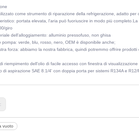
ione
tilizzato come strumento di riparazione della refrigerazione, adatto per c
teristico: portata elevata, l'aria può fuoriuscire in modo più completo.
0/giro
teriale dell'alloggiamento: alluminio pressofuso, non ghisa
e pompa: verde, blu, rosso, nero, OEM è disponibile anche;
tra forza: abbiamo la nostra fabbrica, quindi potremmo offrire prodotti d
 di riempimento dell'olio di facile accesso con finestra di visualizzazio
 di aspirazione SAE 8.1/4' con doppia porta per sistemi R134A e R12
n:
 vuoto