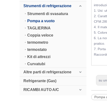
introduz
Strumenti di refrigerazione
1. Usi: u
Strumenti di svasatura
2. Carat
Pompa a vuoto
CFM.280
4. Il ma
TAGLIERINA
5. Color
Coppia veloce
6. La nos
termometro
pratico.
7. Porta
termostato
Raccordo
Kit di attrezzi
Curvatubi
Altre parti di refrigerazione
su u
Refrigerante (Gas)
RICAMBI AUTO A/C
Pompa a