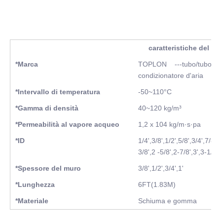
caratteristiche del pr
*Marca
TOPLON ---tubo/tubo isol
condizionatore d'aria
*Intervallo di temperatura
-50~110°C
*Gamma di densità
40~120 kg/m³
*Permeabilità al vapore acqueo
1,2 x 104 kg/m·s·pa
*ID
1/4',3/8',1/2',5/8',3/4',7/8',
3/8',2 -5/8',2-7/8',3',3-1/8'
*Spessore del muro
3/8',1/2',3/4',1'
*Lunghezza
6FT(1.83M)
*Materiale
Schiuma e gomma