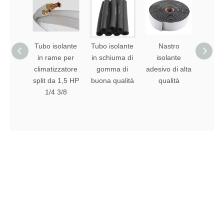
Tubo isolante
Tubo isolante
Nastro
Tub
in rame per
in schiuma di
isolante
schi
climatizzatore
gomma di
adesivo di alta
alta 
split da 1,5 HP
buona qualità
qualità
NBR P
1/4 3/8
tubo i
in 
so
Navigazione Veloce