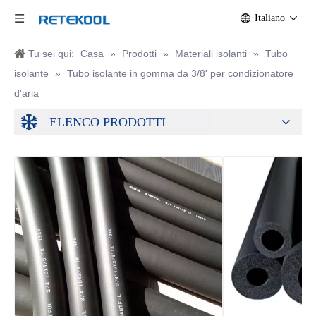
Italiano
Tu sei qui:
Casa
»
Prodotti
»
Materiali isolanti
»
Tubo
isolante
»
Tubo isolante in gomma da 3/8' per condizionatore
d'aria
ELENCO PRODOTTI