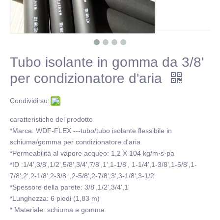
Tubo isolante in gomma da 3/8'
per condizionatore d'aria
Condividi su:
caratteristiche del prodotto
*Marca: WDF-FLEX ---tubo/tubo isolante flessibile in
schiuma/gomma per condizionatore d'aria
*Permeabilità al vapore acqueo: 1,2 X 104 kg/m·s·pa
*ID :1/4',3/8',1/2',5/8',3/4',7/8',1',1-1/8', 1-1/4',1-3/8',1-5/8',1-
7/8',2',2-1/8',2-3/8 ',2-5/8',2-7/8',3',3-1/8',3-1/2'
*Spessore della parete: 3/8',1/2',3/4',1'
*Lunghezza: 6 piedi (1,83 m)
* Materiale: schiuma e gomma