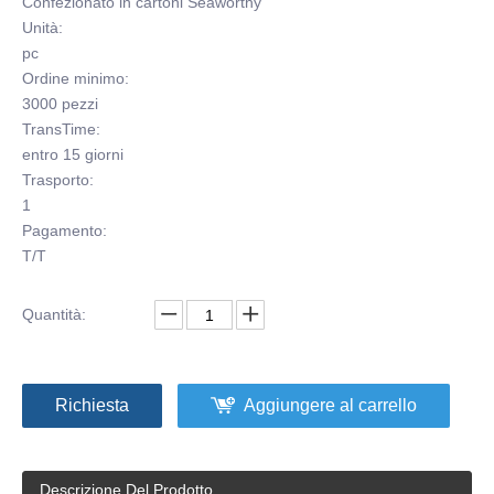
Confezionato in cartoni Seaworthy
Unità:
pc
Ordine minimo:
3000 pezzi
TransTime:
entro 15 giorni
Trasporto:
1
Pagamento:
T/T
Quantità:
Richiesta
Aggiungere al carrello
Descrizione Del Prodotto