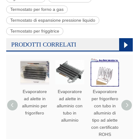
Termostato per forno a gas
Termostato di espansione pressione liquido
Termostato per friggitrice
PRODOTTI CORRELATI
Evaporatore
Evaporatore
Evaporatore
Evapo
ad alette in
ad alette in
per frigorifero
per fri
alluminio per
alluminio con
con tubo in
con t
frigorifero
tubo in
alluminio di
allumi
alluminio
tipo ad alette
alet
con certificato
allu
ROHS