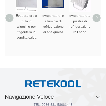
Evaporatore a
evaporatore in
evaporatore a
evapo
rullo in
alluminio di
piastra di
roll 
alluminio per
refrigerazione
refrigerazione
allu
frigorifero in
di alta qualità
roll bond
vendita calda
Navigazione Veloce
TEL: 0086-531-58661443