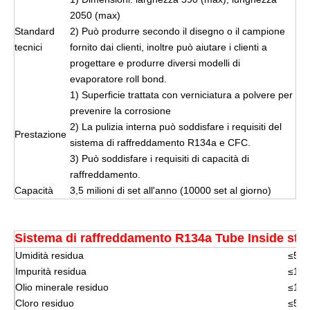
2050 (max)
Standard
2) Può produrre secondo il disegno o il campione
tecnici
fornito dai clienti, inoltre può aiutare i clienti a
progettare e produrre diversi modelli di
evaporatore roll bond.
1) Superficie trattata con verniciatura a polvere per
prevenire la corrosione
2) La pulizia interna può soddisfare i requisiti del
Prestazione
sistema di raffreddamento R134a e CFC.
3) Può soddisfare i requisiti di capacità di
raffreddamento.
Capacità
3,5 milioni di set all'anno (10000 set al giorno)
Sistema di raffreddamento R134a Tube Inside sta
Umidità residua
≤5 /
Impurità residua
≤1 /
Olio minerale residuo
≤100
Cloro residuo
≤5vl