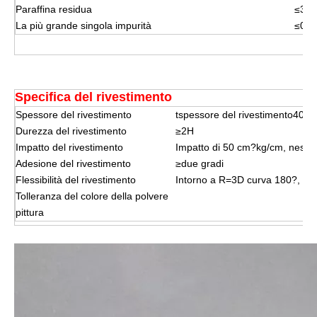
Paraffina residua
≤3 /
La più grande singola impurità
≤0,5
Specifica del rivestimento
Spessore del rivestimento
t
spessore del rivestimento40 9
Durezza del rivestimento
≥2H
Impatto del rivestimento
Impatto di 50 cm?kg/cm, nessu
Adesione del rivestimento
≥due gradi
Flessibilità del rivestimento
Intorno a R=3D curva 180?, ne
Tolleranza del colore della polvere
pittura