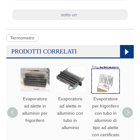
sotto un:
Termometro
PRODOTTI CORRELATI
Evaporatore
Evaporatore
Evaporatore
Evapo
ad alette in
ad alette in
per frigorifero
per fri
alluminio per
alluminio con
con tubo in
con t
frigorifero
tubo in
alluminio di
allumi
alluminio
tipo ad alette
alet
con certificato
allu