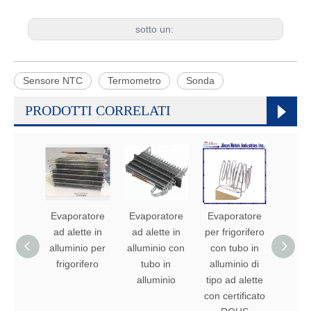
sotto un:
Sensore NTC
Termometro
Sonda
PRODOTTI CORRELATI
Evaporatore
Evaporatore
Evaporatore
Evapo
ad alette in
ad alette in
per frigorifero
per fri
alluminio per
alluminio con
con tubo in
con t
frigorifero
tubo in
alluminio di
allumi
alluminio
tipo ad alette
alet
con certificato
allu