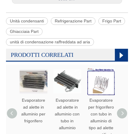
Unità condensanti
Refrigerazione Part
Frigo Part
Ghiacciaia Part
unità di condensazione raffreddata ad aria
PRODOTTI CORRELATI
Evaporatore
Evaporatore
Evaporatore
Evapo
ad alette in
ad alette in
per frigorifero
per fri
alluminio per
alluminio con
con tubo in
con t
frigorifero
tubo in
alluminio di
allumi
alluminio
tipo ad alette
alet